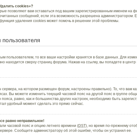
Удалить cookies»?
орые позволяют вам оставаться под вашим зарегистрированным именем на фо
рочитанных сообщений, если эта возможность разрешена администратором. Е
 функция удаления cookies может помочь в решении этой проблемы.
 пользователя
ым пользователем, то все ваши настройки хранятся в базе данных. Для изме
но находится сверху страниц форума. Нажав на ссылку, вы попадете в центр
 сервера, на котором размещен форум, настроены правильно). То, что вам 
ясах. Вы можете изменить текущий часовой пояс на другой пояс в группе общ
 пояса, равно, как и большинства других настроек, необходимо быть зареги
стал удобный момент сделать это прямо сейчас.
все равно неправильное!
али часовой пояс и опцию летнего времени (
DST
), но время по-прежнему отоб
ервере. Сообщите администратору об этой ошибке, чтобы он устранил ее.