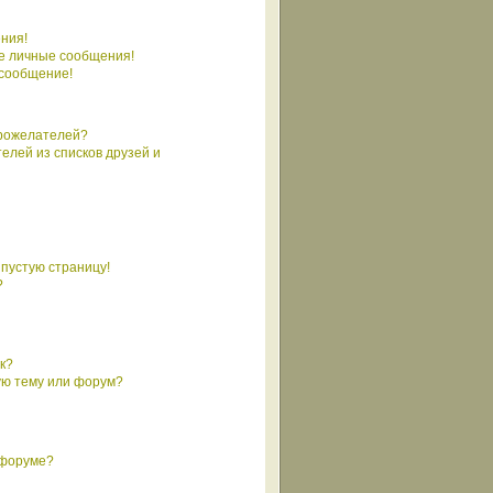
ния!
е личные сообщения!
 сообщение!
брожелателей?
елей из списков друзей и
 пустую страницу!
?
к?
ую тему или форум?
 форуме?