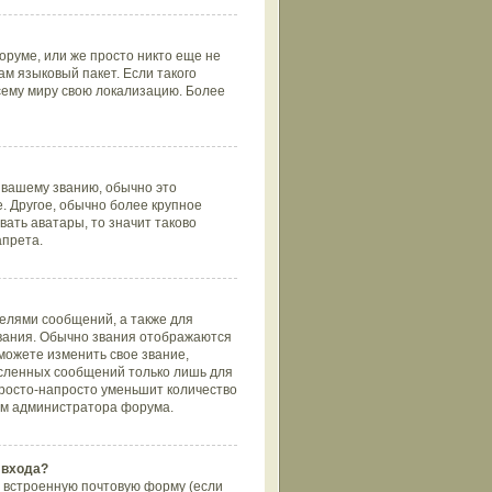
оруме, или же просто никто еще не
ам языковый пакет. Если такого
всему миру свою локализацию. Более
 вашему званию, обычно это
е. Другое, обычно более крупное
вать аватары, то значит таково
апрета.
елями сообщений, а также для
вания. Обычно звания отображаются
можете изменить свое звание,
ысленных сообщений только лишь для
просто-напросто уменьшит количество
том администратора форума.
 входа?
 встроенную почтовую форму (если