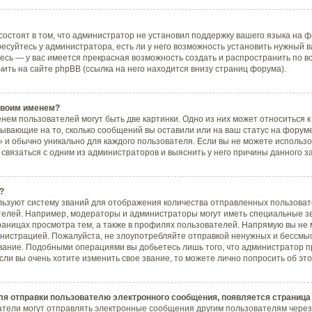
остоят в том, что администратор не установил поддержку вашего языка на ф
суйтесь у администратора, есть ли у него возможность установить нужный в
тесь — у вас имеется прекрасная возможность создать и распространить по 
ь на сайте phpBB (ссылка на него находится внизу страниц форума).
 своим именем?
нем пользователей могут быть две картинки. Одно из них может относиться к
азывающие на то, сколько сообщений вы оставили или на ваш статус на форум
 и обычно уникально для каждого пользователя. Если вы не можете использо
вязаться с одним из администраторов и выяснить у него причины данного з
?
ьзуют систему званий для отображения количества отправленных пользоват
елей. Например, модераторы и администраторы могут иметь специальные з
раницах просмотра тем, а также в профилях пользователей. Напрямую вы не 
инистрацией. Пожалуйста, не злоупотребляйте отправкой ненужных и бессм
звание. Подобными операциями вы добьетесь лишь того, что администратор 
ли вы очень хотите изменить свое звание, то можете лично попросить об э
ля отправки пользователю электронного сообщения, появляется страница
атели могут отправлять электронные сообщения другим пользователям через