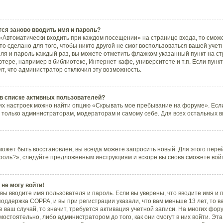
ся заново вводить имя и пароль?
«Автоматически входить при каждом посещении» на странице входа, то смож
 сделано для того, чтобы никто другой не смог воспользоваться вашей учетн
ля и пароль каждый раз, вы можете отметить флажком указанный пункт на ст
тере, например в библиотеке, Интернет-кафе, университете и т.п. Если пунк
ит, что администратор отключил эту возможность.
 в списке активных пользователей?
их настроек можно найти опцию «Скрывать мое пребывание на форуме». Если
 только администраторам, модераторам и самому себе. Для всех остальных 
может быть восстановлен, вы всегда можете запросить новый. Для этого пере
роль?», следуйте предложенным инструкциям и вскоре вы снова сможете вой
 не могу войти!
вы вводите имя пользователя и пароль. Если вы уверены, что вводите имя и 
поддержка COPPA, и вы при регистрации указали, что вам меньше 13 лет, то 
 ваш случай, то значит, требуется активация учетной записи. На многих фор
остоятельно, либо администратором до того, как они смогут в них войти. Э