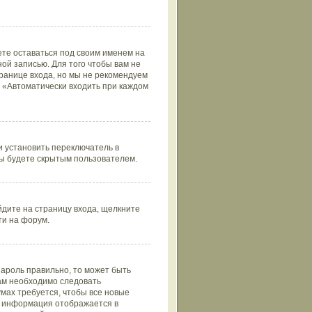
ете оставаться под своим именем на
ой записью. Для того чтобы вам не
ранице входа, но мы не рекомендуем
т «Автоматически входить при каждом
 установить переключатель в
вы будете скрытым пользователем.
йдите на страницу входа, щелкните
ти на форум.
пароль правильно, то может быть
вам необходимо следовать
умах требуется, чтобы все новые
та информация отображается в