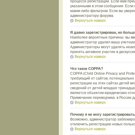
процессе регистрации. Если вам при
указанными в этом сообщении. Если 
каким-либо фильтром. Если вы увере
администратору форума.
Вернуться наверх
Я давно зарегистрирован, но больше
Наиболее вероятные причины: вы вве
администратор удалил вашу учетную 
Администраторы могут удалять неак
принять активное участие в дискусси
Вернуться наверх
Что такое COPPA?
COPPA (Child Online Privacy and Prot
требующий от сайтов, потенциально
регистрации на этих сайтах детей м
сведений от детей младше тринадцат
является объектом юридических отн
Примечание переводчика: в России д
Вернуться наверх
Почему я не могу зарегистрировать
Возможно, администратор заблокиров
отключить регистрацию новых польз
Вернуться наверх