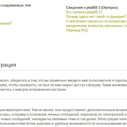
 создаваемых тем
Сведения о phpBB 3 (Olympus)
Кто написал phpBB 3?
Почему здесь нет такой-то функции?
С кем можно связаться по вопросам 
щениям?
юридических вопросов, связанных с
Перевод FAQ
трация
сего, убедитесь в том, что вы правильно вводите имя пользователя и пароль
ума, чтобы проверить, не был ли вам закрыт доступ к форуму. Также возмож
итесь с ним для исправления настроек.
ным мероприятием. Тем не менее, она предоставляет дополнительные возмож
тары, отправку и получение личных сообщений, переписку по электронной поч
новых сообщений, закладки на любимые темы и так далее. Регистрация заним
пользователям более широкие и удобные возможности по использованию во