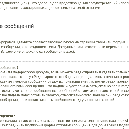
администрацией). Это сделано для предотвращения злоупотреблений испол
е для защиты электронных адресов пользователей от кражи.
е сообщений
з форумов щелкните соответствующую кнопку на странице темы или форума. 
й сообщения, или созданием темы. Доступные вам возможности перечислены 
 Вы
можете
отвечать на сообщения и т.п.
).
сообщение?
ом или модератором форума, то вы можете редактировать и удалять только
ние, нажав кнопку «Редактировать сообщение», иногда лишь в течение огран
бщения имеются сообщения от других пользователей, то после редактирова
ванного вами сообщения. Эта надпись будет показывать, сколько раз и ког
, если ниже вашего сообщения нет сообщений от других пользователей, и е
последние могут оставить заметку, относительно того, почему они редакт
сообщения, если после них есть сообщения от других пользователей.
общению?
, сначала вы должны создать ее в центре пользователя в группе настроек «
«Присоединить подпись» в форме отправки сообщения для добавления подп