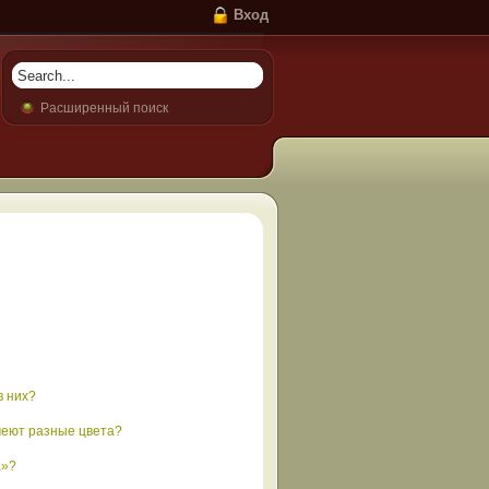
Вход
Расширенный поиск
в них?
меют разные цвета?
а»?