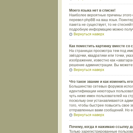
Моего языка нет в списке!
Наиболее вероятные причины этого с
перевел phpBB на ваш язык. Поинтере
пакета не существует, то не стесняй
подробную информацию можно получит
Вернуться наверх
Как поместить картинку вместе со
На страницах просмотра тем под име
звёздочки, квадратики или точки, ук
изображение, известно как «аватара»
решение администрации. Вы можете с
Вернуться наверх
Что такое звание и как изменить его
Большинство сетевых форумов испол
идентификации некоторых пользоват
чуть ниже имен пользователей на ст
поскольку они устанавливаются адм
того, чтобы быстрее повысить свое 
отправленных вами сообщений. Но ес
Вернуться наверх
Почему, когда я нажимаю ссылку д
Только зарегистрированные пользов