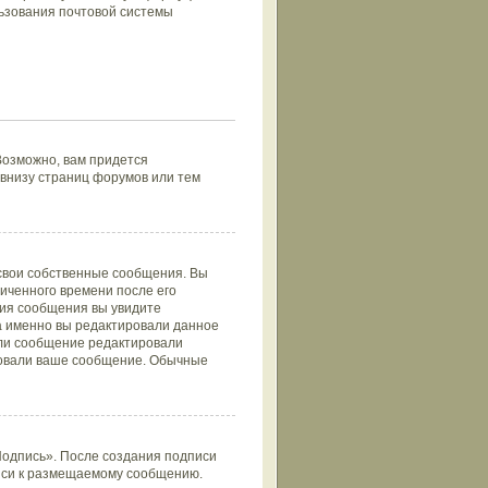
ьзования почтовой системы
Возможно, вам придется
внизу страниц форумов или тем
 свои собственные сообщения. Вы
иченного времени после его
ния сообщения вы увидите
да именно вы редактировали данное
сли сообщение редактировали
ировали ваше сообщение. Обычные
Подпись». После создания подписи
иси к размещаемому сообщению.