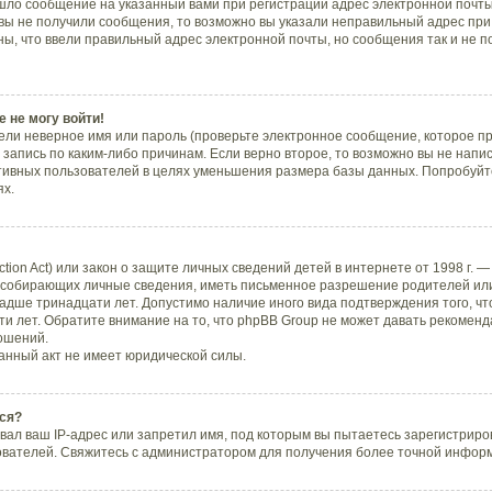
шло сообщение на указанный вами при регистрации адрес электронной почты,
вы не получили сообщения, то возможно вы указали неправильный адрес при 
ны, что ввели правильный адрес электронной почты, но сообщения так и не п
 не могу войти!
ли неверное имя или пароль (проверьте электронное сообщение, которое пр
запись по каким-либо причинам. Если верно второе, то возможно вы не напи
тивных пользователей в целях уменьшения размера базы данных. Попробуйте
ях.
ection Act) или закон о защите личных сведений детей в интернете от 1998 г.
 собирающих личные сведения, иметь письменное разрешение родителей или
ладше тринадцати лет. Допустимо наличие иного вида подтверждения того, ч
и лет. Обратите внимание на то, что phpBB Group не может давать рекоменд
ошений.
анный акт не имеет юридической силы.
ся?
ал ваш IP-адрес или запретил имя, под которым вы пытаетесь зарегистриров
ователей. Свяжитесь с администратором для получения более точной инфор