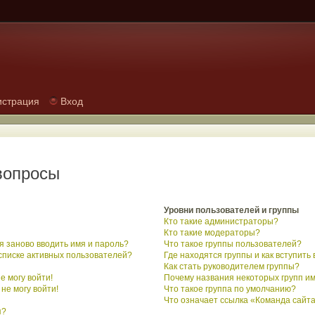
истрация
Вход
вопросы
Уровни пользователей и группы
Кто такие администраторы?
Кто такие модераторы?
 заново вводить имя и пароль?
Что такое группы пользователей?
 списке активных пользователей?
Где находятся группы и как вступить 
Как стать руководителем группы?
е могу войти!
Почему названия некоторых групп и
не могу войти!
Что такое группа по умолчанию?
Что означает ссылка «Команда сайт
я?