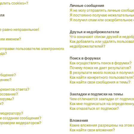
алить cookies»?
Личные сообщения
Я не могу отправлять личные сообще
еля
Я постоянно получаю нежелательны
Я получил спам или оскорбительное
се равно неправильное!
Друзья и недоброжелатели
Что означают списки друзей и недо
воим именем?
Как добавлять или удалять пользоват
недоброжелателей?
 отправки пользователю электронного
ода?
Поиск в форумах
Как осуществлять поиск в форумах?
Почему поиск не дает результатов?
В результате моего поиска я получил
ообщение?
Как найти конкретного пользователя
щению?
Как найти свои сообщения и темы?
ариантов ответа?
лосование?
Закладки и подписки на темы
форумы?
Чем отличаются закладки от подписо
я?
Как мне подписаться на определенн
Как отказаться от подписки?
 модератору?
ри создании сообщения?
Вложения
 проверки модератором?
Какие вложения разрешены на этом
Как найти свои вложения?