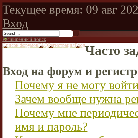
Текущее время: 09 авг 202
Вход
Расширенный поиск
Список форумов
FAQ
Регистрация
Вход
Часто з
Вход на форум и регист
Почему я не могу войт
Зачем вообще нужна ре
Почему мне периодичес
имя и пароль?