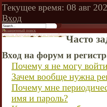
Текущее время: 08 авг 202
Вход
Расширенный поиск
Список форумов
FAQ
Регистрация
Вход
Часто з
Вход на форум и регист
Почему я не могу войт
Зачем вообще нужна ре
Почему мне периодичес
имя и пароль?