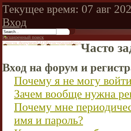
Текущее время: 07 авг 202
Вход
Расширенный поиск
Список форумов
FAQ
Регистрация
Вход
Часто з
Вход на форум и регист
Почему я не могу войт
Зачем вообще нужна ре
Почему мне периодичес
имя и пароль?