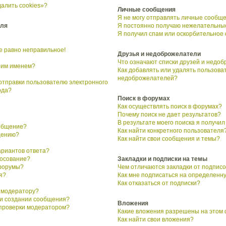
алить cookies»?
Личные сообщения
Я не могу отправлять личные сообще
еля
Я постоянно получаю нежелательны
Я получил спам или оскорбительное
се равно неправильное!
Друзья и недоброжелатели
Что означают списки друзей и недо
воим именем?
Как добавлять или удалять пользоват
недоброжелателей?
 отправки пользователю электронного
ода?
Поиск в форумах
Как осуществлять поиск в форумах?
Почему поиск не дает результатов?
В результате моего поиска я получил
ообщение?
Как найти конкретного пользователя
щению?
Как найти свои сообщения и темы?
ариантов ответа?
лосование?
Закладки и подписки на темы
форумы?
Чем отличаются закладки от подписо
я?
Как мне подписаться на определенн
Как отказаться от подписки?
 модератору?
ри создании сообщения?
Вложения
 проверки модератором?
Какие вложения разрешены на этом
Как найти свои вложения?