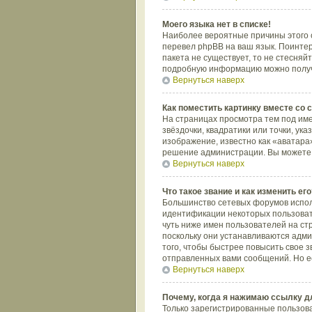
Моего языка нет в списке!
Наиболее вероятные причины этого с
перевел phpBB на ваш язык. Поинтере
пакета не существует, то не стесняй
подробную информацию можно получит
Вернуться наверх
Как поместить картинку вместе со
На страницах просмотра тем под име
звёздочки, квадратики или точки, ук
изображение, известно как «аватара»
решение администрации. Вы можете с
Вернуться наверх
Что такое звание и как изменить его
Большинство сетевых форумов испол
идентификации некоторых пользоват
чуть ниже имен пользователей на ст
поскольку они устанавливаются адм
того, чтобы быстрее повысить свое 
отправленных вами сообщений. Но ес
Вернуться наверх
Почему, когда я нажимаю ссылку д
Только зарегистрированные пользов