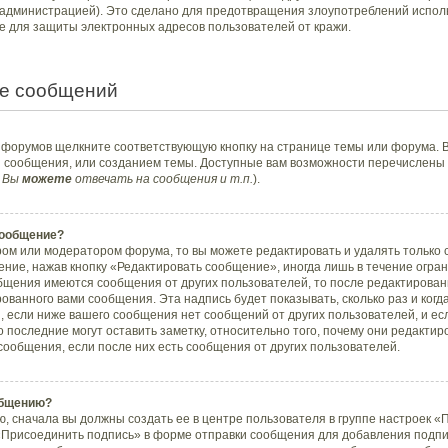
администрацией). Это сделано для предотвращения злоупотреблений испол
е для защиты электронных адресов пользователей от кражи.
е сообщений
з форумов щелкните соответствующую кнопку на странице темы или форума. 
й сообщения, или созданием темы. Доступные вам возможности перечислены 
 Вы
можете
отвечать на сообщения и т.п.
).
сообщение?
ом или модератором форума, то вы можете редактировать и удалять только
ние, нажав кнопку «Редактировать сообщение», иногда лишь в течение огран
бщения имеются сообщения от других пользователей, то после редактирова
ванного вами сообщения. Эта надпись будет показывать, сколько раз и ког
, если ниже вашего сообщения нет сообщений от других пользователей, и е
последние могут оставить заметку, относительно того, почему они редакт
сообщения, если после них есть сообщения от других пользователей.
общению?
, сначала вы должны создать ее в центре пользователя в группе настроек «
«Присоединить подпись» в форме отправки сообщения для добавления подп