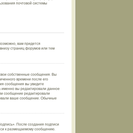
ьзования почтовой системы
Возможно, вам придется
внизу страниц форумов или тем
 свои собственные сообщения. Вы
иченного времени после его
ния сообщения вы увидите
да именно вы редактировали данное
сли сообщение редактировали
ировали ваше сообщение. Обычные
Подпись». После создания подписи
иси к размещаемому сообщению.