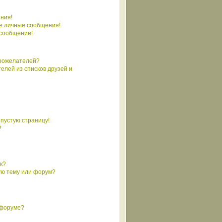
ния!
е личные сообщения!
 сообщение!
брожелателей?
елей из списков друзей и
 пустую страницу!
?
к?
ую тему или форум?
 форуме?