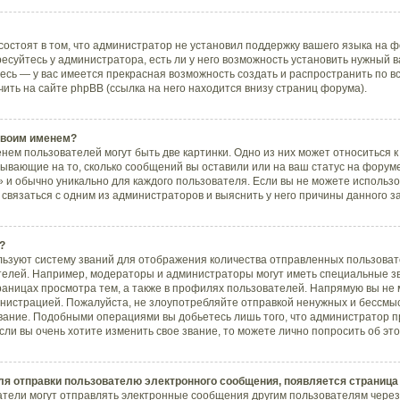
остоят в том, что администратор не установил поддержку вашего языка на ф
суйтесь у администратора, есть ли у него возможность установить нужный в
тесь — у вас имеется прекрасная возможность создать и распространить по 
ь на сайте phpBB (ссылка на него находится внизу страниц форума).
 своим именем?
нем пользователей могут быть две картинки. Одно из них может относиться к
азывающие на то, сколько сообщений вы оставили или на ваш статус на форум
 и обычно уникально для каждого пользователя. Если вы не можете использо
вязаться с одним из администраторов и выяснить у него причины данного з
?
ьзуют систему званий для отображения количества отправленных пользоват
елей. Например, модераторы и администраторы могут иметь специальные з
раницах просмотра тем, а также в профилях пользователей. Напрямую вы не 
инистрацией. Пожалуйста, не злоупотребляйте отправкой ненужных и бессм
звание. Подобными операциями вы добьетесь лишь того, что администратор 
ли вы очень хотите изменить свое звание, то можете лично попросить об э
ля отправки пользователю электронного сообщения, появляется страница
атели могут отправлять электронные сообщения другим пользователям через