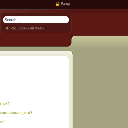
Вход
Расширенный поиск
в них?
меют разные цвета?
а»?