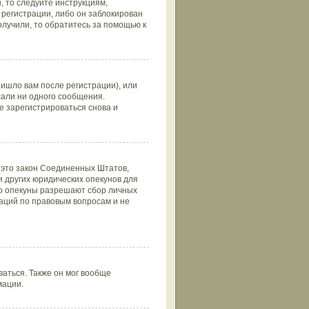
 то следуйте инструкциям,
регистрации, либо он заблокирован
олучили, то обратитесь за помощью к
ишло вам после регистрации), или
сали ни одного сообщения.
 зарегистрироваться снова и
 — это закон Соединенных Штатов,
 других юридических опекунов для
то опекуны разрешают сбор личных
аций по правовым вопросам и не
аться. Также он мог вообще
мации.