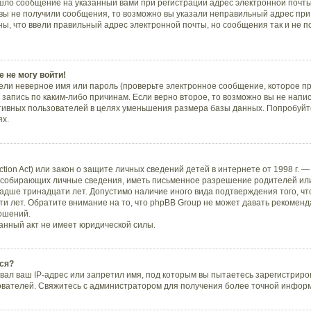
шло сообщение на указанный вами при регистрации адрес электронной почты,
вы не получили сообщения, то возможно вы указали неправильный адрес при 
ны, что ввели правильный адрес электронной почты, но сообщения так и не п
 не могу войти!
ли неверное имя или пароль (проверьте электронное сообщение, которое пр
запись по каким-либо причинам. Если верно второе, то возможно вы не напи
тивных пользователей в целях уменьшения размера базы данных. Попробуйте
ях.
ection Act) или закон о защите личных сведений детей в интернете от 1998 г.
 собирающих личные сведения, иметь письменное разрешение родителей или
ладше тринадцати лет. Допустимо наличие иного вида подтверждения того, ч
и лет. Обратите внимание на то, что phpBB Group не может давать рекоменд
ошений.
анный акт не имеет юридической силы.
ся?
ал ваш IP-адрес или запретил имя, под которым вы пытаетесь зарегистриров
ователей. Свяжитесь с администратором для получения более точной инфор