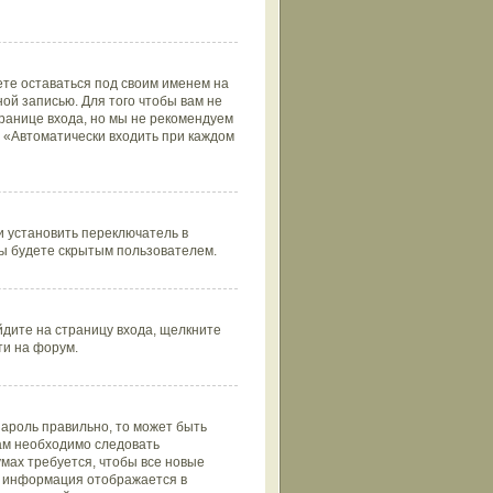
ете оставаться под своим именем на
ой записью. Для того чтобы вам не
ранице входа, но мы не рекомендуем
т «Автоматически входить при каждом
 установить переключатель в
вы будете скрытым пользователем.
йдите на страницу входа, щелкните
ти на форум.
пароль правильно, то может быть
вам необходимо следовать
умах требуется, чтобы все новые
та информация отображается в