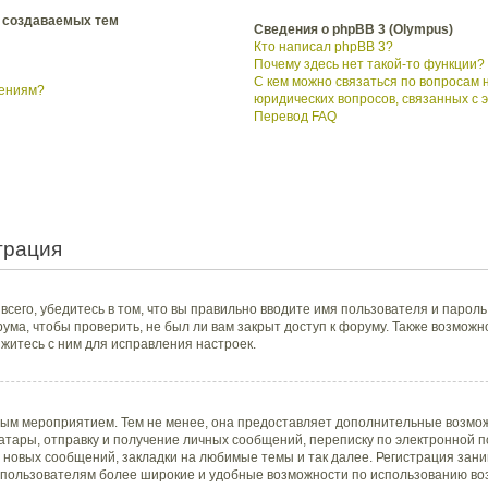
 создаваемых тем
Сведения о phpBB 3 (Olympus)
Кто написал phpBB 3?
Почему здесь нет такой-то функции?
С кем можно связаться по вопросам 
щениям?
юридических вопросов, связанных с
Перевод FAQ
трация
сего, убедитесь в том, что вы правильно вводите имя пользователя и пароль
ума, чтобы проверить, не был ли вам закрыт доступ к форуму. Также возмож
итесь с ним для исправления настроек.
ным мероприятием. Тем не менее, она предоставляет дополнительные возмож
тары, отправку и получение личных сообщений, переписку по электронной поч
новых сообщений, закладки на любимые темы и так далее. Регистрация заним
пользователям более широкие и удобные возможности по использованию во