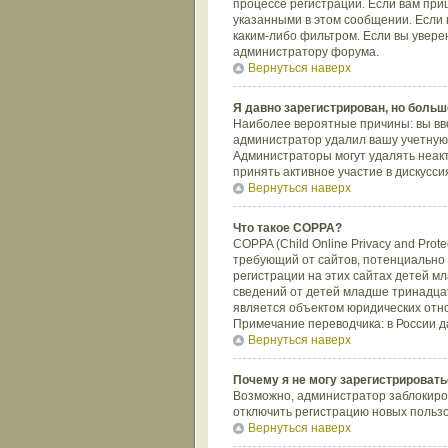
процессе регистрации. Если вам при
указанными в этом сообщении. Если 
каким-либо фильтром. Если вы увере
администратору форума.
Вернуться наверх
Я давно зарегистрирован, но больше
Наиболее вероятные причины: вы вве
администратор удалил вашу учетную 
Администраторы могут удалять неак
принять активное участие в дискусси
Вернуться наверх
Что такое COPPA?
COPPA (Child Online Privacy and Prot
требующий от сайтов, потенциально
регистрации на этих сайтах детей м
сведений от детей младше тринадцат
является объектом юридических отн
Примечание переводчика: в России д
Вернуться наверх
Почему я не могу зарегистрировать
Возможно, администратор заблокиров
отключить регистрацию новых польз
Вернуться наверх