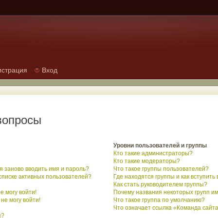
истрация
Вход
вопросы
Уровни пользователей и группы
Кто такие администраторы?
Кто такие модераторы?
 заново вводить имя и пароль?
Что такое группы пользователей?
 списке активных пользователей?
Где находятся группы и как вступить 
Как стать руководителем группы?
е могу войти!
Почему названия некоторых групп и
не могу войти!
Что такое группа по умолчанию?
Что означает ссылка «Команда сайт
я?