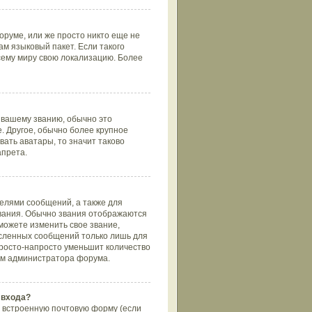
оруме, или же просто никто еще не
ам языковый пакет. Если такого
всему миру свою локализацию. Более
 вашему званию, обычно это
е. Другое, обычно более крупное
вать аватары, то значит таково
апрета.
елями сообщений, а также для
вания. Обычно звания отображаются
можете изменить свое звание,
ысленных сообщений только лишь для
просто-напросто уменьшит количество
том администратора форума.
 входа?
 встроенную почтовую форму (если