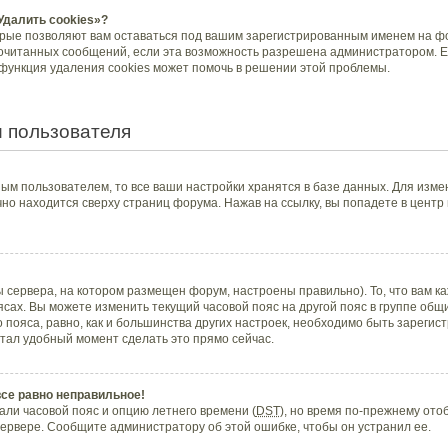
Удалить cookies»?
орые позволяют вам оставаться под вашим зарегистрированным именем на фо
рочитанных сообщений, если эта возможность разрешена администратором. Е
 функция удаления cookies может помочь в решении этой проблемы.
 пользователя
ым пользователем, то все ваши настройки хранятся в базе данных. Для изме
но находится сверху страниц форума. Нажав на ссылку, вы попадете в центр
 сервера, на котором размещен форум, настроены правильно). То, что вам 
ясах. Вы можете изменить текущий часовой пояс на другой пояс в группе общ
 пояса, равно, как и большинства других настроек, необходимо быть зареги
стал удобный момент сделать это прямо сейчас.
все равно неправильное!
али часовой пояс и опцию летнего времени (
DST
), но время по-прежнему отоб
ервере. Сообщите администратору об этой ошибке, чтобы он устранил ее.