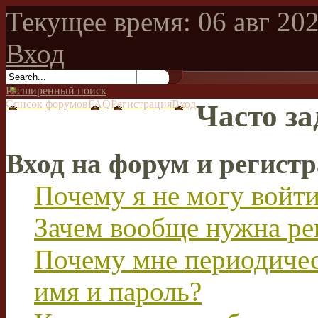
Текущее время: 06 авг 202
Вход
Расширенный поиск
Список форумов
FAQ
Регистрация
Вход
Часто з
Вход на форум и регист
Почему я не могу войт
Зачем вообще нужна ре
Почему мне периодичес
имя и пароль?