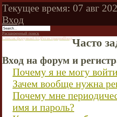
Текущее время: 07 авг 202
Вход
Расширенный поиск
Список форумов
FAQ
Регистрация
Вход
Часто з
Вход на форум и регист
Почему я не могу войт
Зачем вообще нужна ре
Почему мне периодичес
имя и пароль?