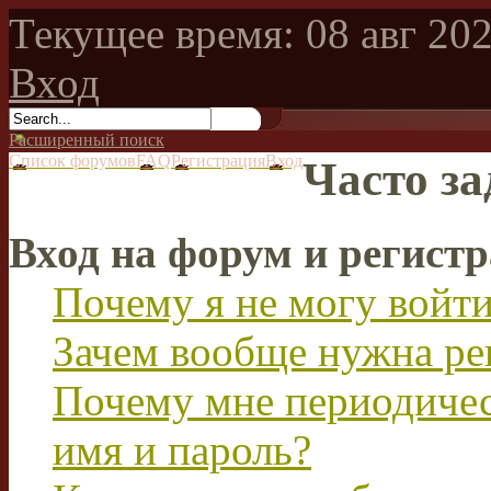
Текущее время: 08 авг 202
Вход
Расширенный поиск
Список форумов
FAQ
Регистрация
Вход
Часто з
Вход на форум и регист
Почему я не могу войт
Зачем вообще нужна ре
Почему мне периодичес
имя и пароль?