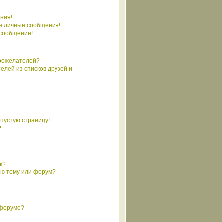
ния!
е личные сообщения!
 сообщение!
брожелателей?
елей из списков друзей и
 пустую страницу!
?
к?
ую тему или форум?
 форуме?