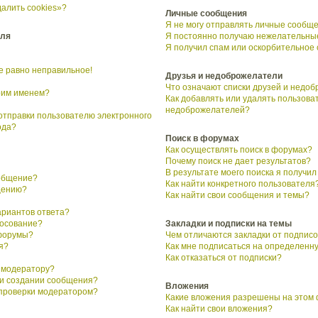
алить cookies»?
Личные сообщения
Я не могу отправлять личные сообще
еля
Я постоянно получаю нежелательны
Я получил спам или оскорбительное
се равно неправильное!
Друзья и недоброжелатели
Что означают списки друзей и недо
воим именем?
Как добавлять или удалять пользоват
недоброжелателей?
 отправки пользователю электронного
ода?
Поиск в форумах
Как осуществлять поиск в форумах?
Почему поиск не дает результатов?
В результате моего поиска я получил
ообщение?
Как найти конкретного пользователя
щению?
Как найти свои сообщения и темы?
ариантов ответа?
лосование?
Закладки и подписки на темы
форумы?
Чем отличаются закладки от подписо
я?
Как мне подписаться на определенн
Как отказаться от подписки?
 модератору?
ри создании сообщения?
Вложения
 проверки модератором?
Какие вложения разрешены на этом
Как найти свои вложения?