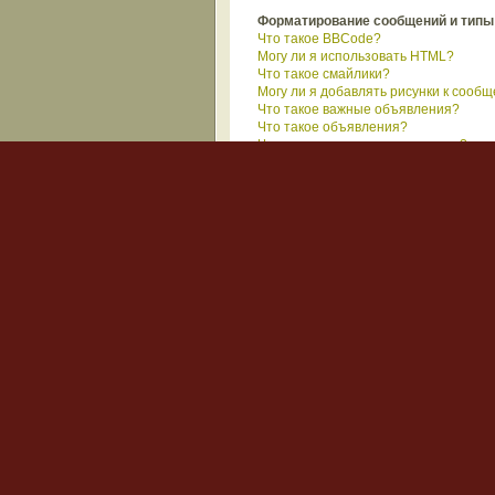
Форматирование сообщений и типы
Что такое BBCode?
Могу ли я использовать HTML?
Что такое смайлики?
Могу ли я добавлять рисунки к сооб
Что такое важные объявления?
Что такое объявления?
Что такое прикрепленные темы?
Что такое закрытые темы?
Что такое значки тем?
Вход на форум и регис
Почему я не могу войти на форум?
Возможно несколько причин. Прежде в
то свяжитесь с администратором фор
настроил конфигурацию форума. Свяж
Вернуться наверх
Зачем вообще нужна регистрация?
Регистрация не является обязатель
анонимным посетителям (гостям): ава
получение уведомлений о появлении 
предоставляет зарегистрированным 