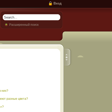
Вход
Расширенный поиск
в них?
меют разные цвета?
а»?