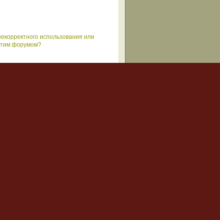
некорректного использования или
 этим форумом?
. Если данные вводятся правильно,
но, что администратор неправильно
ности и удобства, недоступные
те, участие в группах, подписки на
ает всего несколько секунд, но
зможностей форума. Поэтому мы