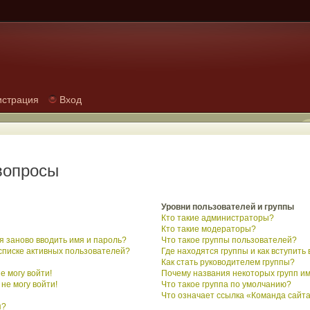
истрация
Вход
вопросы
Уровни пользователей и группы
Кто такие администраторы?
Кто такие модераторы?
 заново вводить имя и пароль?
Что такое группы пользователей?
 списке активных пользователей?
Где находятся группы и как вступить 
Как стать руководителем группы?
е могу войти!
Почему названия некоторых групп и
не могу войти!
Что такое группа по умолчанию?
Что означает ссылка «Команда сайт
я?