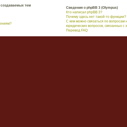
 создаваемых тем
Сведения о phpBB 3 (Olympus)
Кто написал phpBB 3?
Почему здесь нет такой-то функции?
С кем можно связаться по вопросам 
щениям?
юридических вопросов, связанных с
Перевод FAQ
трация
сего, убедитесь в том, что вы правильно вводите имя пользователя и пароль
ума, чтобы проверить, не был ли вам закрыт доступ к форуму. Также возмож
итесь с ним для исправления настроек.
ным мероприятием. Тем не менее, она предоставляет дополнительные возмож
тары, отправку и получение личных сообщений, переписку по электронной поч
новых сообщений, закладки на любимые темы и так далее. Регистрация заним
пользователям более широкие и удобные возможности по использованию во