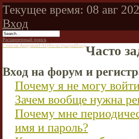
Текущее время: 08 авг 202
Вход
Расширенный поиск
Список форумов
FAQ
Регистрация
Вход
Часто з
Вход на форум и регист
Почему я не могу войт
Зачем вообще нужна ре
Почему мне периодичес
имя и пароль?