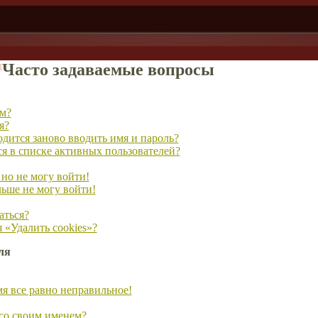
д
Часто задаваемые вопросы
ум?
я?
дится заново вводить имя и пароль?
ся в списке активных пользователей?
 но не могу войти!
льше не могу войти!
аться?
 «Удалить cookies»?
ля
мя все равно неправильное!
 со своим именем?