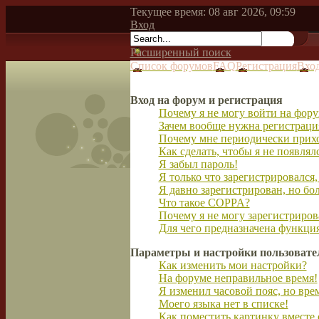
Текущее время: 08 авг 2026, 09:59
Вход
Расширенный поиск
Список форумов
FAQ
Регистрация
Вхо
Вход на форум и регистрация
Почему я не могу войти на фор
Зачем вообще нужна регистраци
Почему мне периодически прихо
Как сделать, чтобы я не появлял
Я забыл пароль!
Я только что зарегистрировался,
Я давно зарегистрирован, но бо
Что такое COPPA?
Почему я не могу зарегистриров
Для чего предназначена функция
Параметры и настройки пользовате
Как изменить мои настройки?
На форуме неправильное время!
Я изменил часовой пояс, но вре
Моего языка нет в списке!
Как поместить картинку вместе