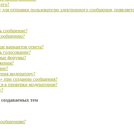
 его?
 для отправки пользователю электронного сообщения, появляетс
ть сообщение?
 сообщению?
ше вариантов ответа?
ь голосование?
рые форумы?
ожения?
ние?
ения модератору?
ь» при создании сообщения?
я в проверки модератором?
у?
 создаваемых тем
 сообщениям?