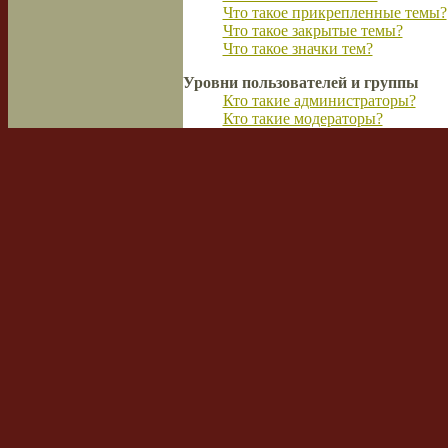
Что такое прикрепленные темы?
Что такое закрытые темы?
Что такое значки тем?
Уровни пользователей и группы
Кто такие администраторы?
Кто такие модераторы?
Что такое группы пользователей
Где находятся группы и как всту
Как стать руководителем групп
Почему названия некоторых гру
Что такое группа по умолчанию
Что означает ссылка «Команда с
Личные сообщения
Я не могу отправлять личные с
Я постоянно получаю нежелате
Я получил спам или оскорбител
Друзья и недоброжелатели
Что означают списки друзей и 
Как добавлять или удалять поль
Поиск в форумах
Как осуществлять поиск в фору