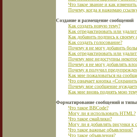
Что такое звание и как изменить
Почему, когда я нажимаю ссылку
Создание и размещение сообщений
Как создать новую тему?
Как отредактировать или удали
Как добавить подпись к своему
Как создать голосование?
Почему я не могу добавить боль
Как отредактировать или удалит
Почему мне недоступны некото
Почему я не могу добавлять вл
Почему я получил предупрежде
Как мне пожаловаться на сообщ
Что означает кнопка «Сохранит
Почему мое сообщение нуждаетс
Как мне вновь поднять мою тем
Форматирование сообщений и типы
Что такое BBCode?
Могу ли я использовать HTML?
Что такое смайлики?
Могу ли я добавлять рисунки к
Что такое важные объявления?
Что такое объявления?