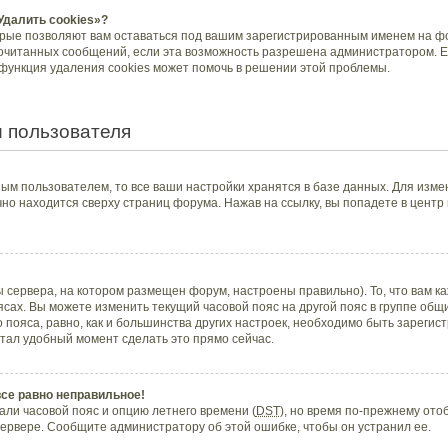
Удалить cookies»?
орые позволяют вам оставаться под вашим зарегистрированным именем на фо
рочитанных сообщений, если эта возможность разрешена администратором. Е
 функция удаления cookies может помочь в решении этой проблемы.
 пользователя
ым пользователем, то все ваши настройки хранятся в базе данных. Для изме
но находится сверху страниц форума. Нажав на ссылку, вы попадете в центр
 сервера, на котором размещен форум, настроены правильно). То, что вам 
ясах. Вы можете изменить текущий часовой пояс на другой пояс в группе общ
 пояса, равно, как и большинства других настроек, необходимо быть зареги
стал удобный момент сделать это прямо сейчас.
все равно неправильное!
али часовой пояс и опцию летнего времени (
DST
), но время по-прежнему отоб
ервере. Сообщите администратору об этой ошибке, чтобы он устранил ее.