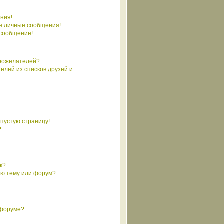
ния!
е личные сообщения!
 сообщение!
брожелателей?
елей из списков друзей и
 пустую страницу!
?
к?
ую тему или форум?
 форуме?