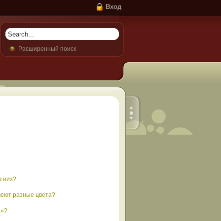
Вход
Расширенный поиск
в них?
меют разные цвета?
а»?