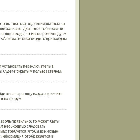
ете оставаться под своим именем на
ой записью. Для того чтобы вам не
ранице входа, но мы не рекомендуем
т «Автоматически входить при каждом
 установить переключатель в
вы будете скрытым пользователем.
йдите на страницу входа, щелкните
ти на форум.
пароль правильно, то может быть
вам необходимо следовать
умах требуется, чтобы все новые
та информация отображается в