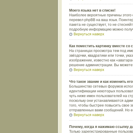
Моего языка нет в списке!
Наиболее вероятные причины этого с
перевел phpBB на ваш язык. Поинтере
пакета не существует, то не стесняй
подробную информацию можно получит
Вернуться наверх
Как поместить картинку вместе со
На страницах просмотра тем под име
звёздочки, квадратики или точки, ук
изображение, известно как «аватара»
решение администрации. Вы можете с
Вернуться наверх
Что такое звание и как изменить его
Большинство сетевых форумов испол
идентификации некоторых пользоват
чуть ниже имен пользователей на ст
поскольку они устанавливаются адм
того, чтобы быстрее повысить свое 
отправленных вами сообщений. Но ес
Вернуться наверх
Почему, когда я нажимаю ссылку д
Только зарегистрированные пользов