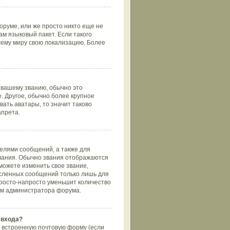
оруме, или же просто никто еще не
ам языковый пакет. Если такого
всему миру свою локализацию. Более
 вашему званию, обычно это
е. Другое, обычно более крупное
вать аватары, то значит таково
апрета.
елями сообщений, а также для
вания. Обычно звания отображаются
можете изменить свое звание,
ысленных сообщений только лишь для
просто-напросто уменьшит количество
том администратора форума.
 входа?
 встроенную почтовую форму (если