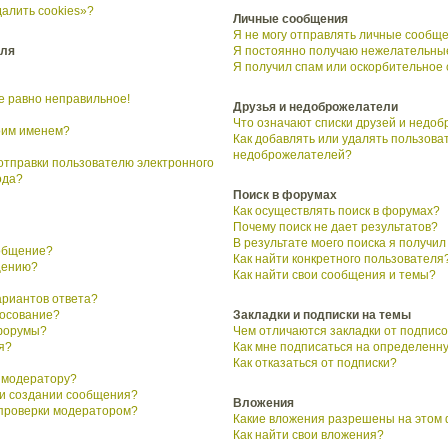
алить cookies»?
Личные сообщения
Я не могу отправлять личные сообще
еля
Я постоянно получаю нежелательны
Я получил спам или оскорбительное
се равно неправильное!
Друзья и недоброжелатели
Что означают списки друзей и недо
воим именем?
Как добавлять или удалять пользоват
недоброжелателей?
 отправки пользователю электронного
ода?
Поиск в форумах
Как осуществлять поиск в форумах?
Почему поиск не дает результатов?
В результате моего поиска я получил
ообщение?
Как найти конкретного пользователя
щению?
Как найти свои сообщения и темы?
ариантов ответа?
лосование?
Закладки и подписки на темы
форумы?
Чем отличаются закладки от подписо
я?
Как мне подписаться на определенн
Как отказаться от подписки?
 модератору?
ри создании сообщения?
Вложения
 проверки модератором?
Какие вложения разрешены на этом
Как найти свои вложения?