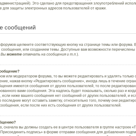
администрацией). Это сделано для предотвращения злоупотреблений испол
е для защиты электронных адресов пользователей от кражи.
е сообщений
з форумов щелкните соответствующую кнопку на странице темы или форума. 
й сообщения, или созданием темы. Доступные вам возможности перечислены 
 Вы
можете
отвечать на сообщения и т.п.
).
сообщение?
ом или модератором форума, то вы можете редактировать и удалять только
ние, нажав кнопку «Редактировать сообщение», иногда лишь в течение огран
бщения имеются сообщения от других пользователей, то после редактирова
ванного вами сообщения. Эта надпись будет показывать, сколько раз и ког
, если ниже вашего сообщения нет сообщений от других пользователей, и е
последние могут оставить заметку, относительно того, почему они редакт
сообщения, если после них есть сообщения от других пользователей.
общению?
, сначала вы должны создать ее в центре пользователя в группе настроек «
«Присоединить подпись» в форме отправки сообщения для добавления подп