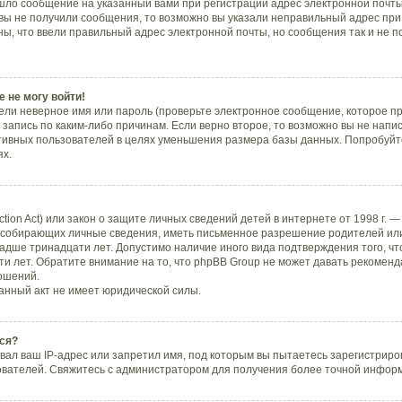
шло сообщение на указанный вами при регистрации адрес электронной почты,
вы не получили сообщения, то возможно вы указали неправильный адрес при 
ны, что ввели правильный адрес электронной почты, но сообщения так и не п
 не могу войти!
ли неверное имя или пароль (проверьте электронное сообщение, которое пр
запись по каким-либо причинам. Если верно второе, то возможно вы не напи
тивных пользователей в целях уменьшения размера базы данных. Попробуйте
ях.
ection Act) или закон о защите личных сведений детей в интернете от 1998 г.
 собирающих личные сведения, иметь письменное разрешение родителей или
ладше тринадцати лет. Допустимо наличие иного вида подтверждения того, ч
и лет. Обратите внимание на то, что phpBB Group не может давать рекоменд
ошений.
анный акт не имеет юридической силы.
ся?
ал ваш IP-адрес или запретил имя, под которым вы пытаетесь зарегистриров
ователей. Свяжитесь с администратором для получения более точной инфор