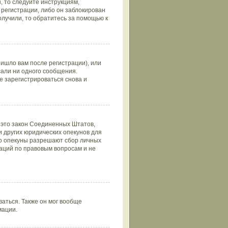
 то следуйте инструкциям,
регистрации, либо он заблокирован
олучили, то обратитесь за помощью к
ишло вам после регистрации), или
сали ни одного сообщения.
 зарегистрироваться снова и
 — это закон Соединенных Штатов,
 других юридических опекунов для
то опекуны разрешают сбор личных
аций по правовым вопросам и не
аться. Также он мог вообще
мации.