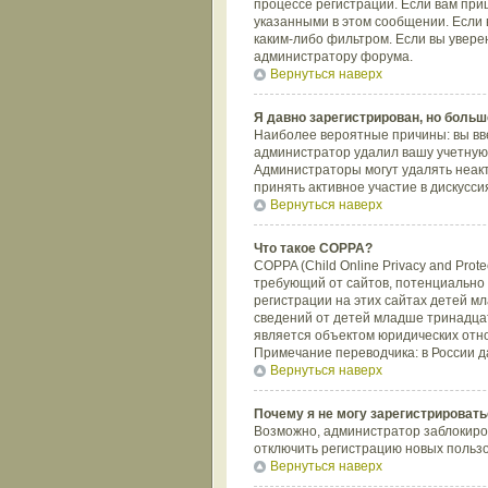
процессе регистрации. Если вам при
указанными в этом сообщении. Если 
каким-либо фильтром. Если вы увере
администратору форума.
Вернуться наверх
Я давно зарегистрирован, но больше
Наиболее вероятные причины: вы вве
администратор удалил вашу учетную 
Администраторы могут удалять неак
принять активное участие в дискусси
Вернуться наверх
Что такое COPPA?
COPPA (Child Online Privacy and Prot
требующий от сайтов, потенциально
регистрации на этих сайтах детей м
сведений от детей младше тринадцат
является объектом юридических отн
Примечание переводчика: в России д
Вернуться наверх
Почему я не могу зарегистрировать
Возможно, администратор заблокиров
отключить регистрацию новых польз
Вернуться наверх