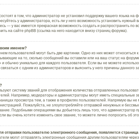
остоят в том, что администратор не установил поддержку вашего языка на ф
суйтесь у администратора, есть ли у него возможность установить нужный в
тесь — у вас имеется прекрасная возможность создать и распространить по 
ь на сайте phpBB (ссылка на него находится внизу страниц форума).
 своим именем?
нем пользователей могут быть две картинки. Одно из них может относиться к
азывающие на то, сколько сообщений вы оставили или на ваш статус на форум
 и обычно уникально для каждого пользователя. Если вы не можете использо
вязаться с одним из администраторов и выяснить у него причины данного з
?
ьзуют систему званий для отображения количества отправленных пользоват
елей. Например, модераторы и администраторы могут иметь специальные з
раницах просмотра тем, а также в профилях пользователей. Напрямую вы не 
инистрацией. Пожалуйста, не злоупотребляйте отправкой ненужных и бессм
звание. Подобными операциями вы добьетесь лишь того, что администратор 
ли вы очень хотите изменить свое звание, то можете лично попросить об э
ля отправки пользователю электронного сообщения, появляется страница
атели могут отправлять электронные сообщения другим пользователям через