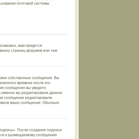
ьзования почтовой системы
Возможно, вам придется
внизу страниц форумов или тем
 свои собственные сообщения. Вы
иченного времени после его
ния сообщения вы увидите
да именно вы редактировали данное
сли сообщение редактировали
ировали ваше сообщение. Обычные
Подпись». После создания подписи
иси к размещаемому сообщению.