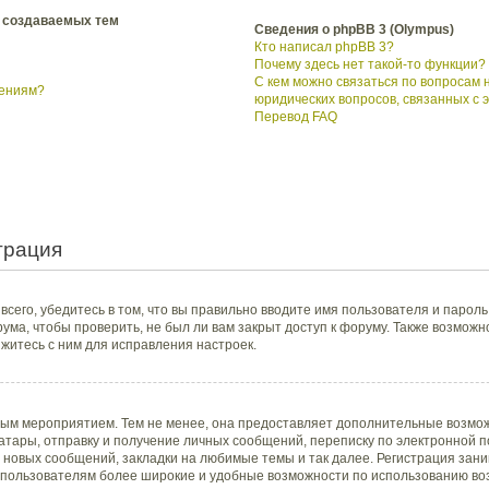
 создаваемых тем
Сведения о phpBB 3 (Olympus)
Кто написал phpBB 3?
Почему здесь нет такой-то функции?
С кем можно связаться по вопросам 
щениям?
юридических вопросов, связанных с
Перевод FAQ
трация
сего, убедитесь в том, что вы правильно вводите имя пользователя и пароль
ума, чтобы проверить, не был ли вам закрыт доступ к форуму. Также возмож
итесь с ним для исправления настроек.
ным мероприятием. Тем не менее, она предоставляет дополнительные возмож
тары, отправку и получение личных сообщений, переписку по электронной поч
новых сообщений, закладки на любимые темы и так далее. Регистрация заним
пользователям более широкие и удобные возможности по использованию во