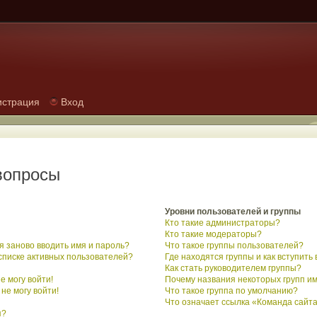
истрация
Вход
вопросы
Уровни пользователей и группы
Кто такие администраторы?
Кто такие модераторы?
 заново вводить имя и пароль?
Что такое группы пользователей?
 списке активных пользователей?
Где находятся группы и как вступить 
Как стать руководителем группы?
е могу войти!
Почему названия некоторых групп и
не могу войти!
Что такое группа по умолчанию?
Что означает ссылка «Команда сайт
я?