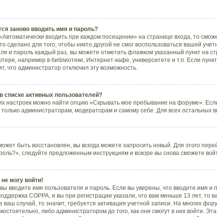
ся заново вводить имя и пароль?
«Автоматически входить при каждом посещении» на странице входа, то смож
 сделано для того, чтобы никто другой не смог воспользоваться вашей учетн
ля и пароль каждый раз, вы можете отметить флажком указанный пункт на ст
тере, например в библиотеке, Интернет-кафе, университете и т.п. Если пунк
ит, что администратор отключил эту возможность.
 в списке активных пользователей?
их настроек можно найти опцию «Скрывать мое пребывание на форуме». Если
 только администраторам, модераторам и самому себе. Для всех остальных 
может быть восстановлен, вы всегда можете запросить новый. Для этого пере
роль?», следуйте предложенным инструкциям и вскоре вы снова сможете вой
 не могу войти!
вы вводите имя пользователя и пароль. Если вы уверены, что вводите имя и 
поддержка COPPA, и вы при регистрации указали, что вам меньше 13 лет, то 
 ваш случай, то значит, требуется активация учетной записи. На многих фор
остоятельно, либо администратором до того, как они смогут в них войти. Э