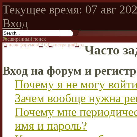
Текущее время: 07 авг 202
Вход
Расширенный поиск
Список форумов
FAQ
Регистрация
Вход
Часто з
Вход на форум и регист
Почему я не могу войт
Зачем вообще нужна ре
Почему мне периодичес
имя и пароль?