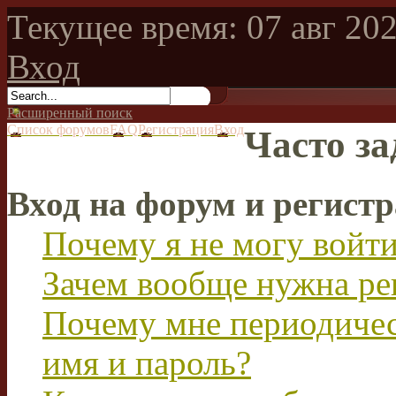
Текущее время: 07 авг 202
Вход
Расширенный поиск
Список форумов
FAQ
Регистрация
Вход
Часто з
Вход на форум и регист
Почему я не могу войт
Зачем вообще нужна ре
Почему мне периодичес
имя и пароль?