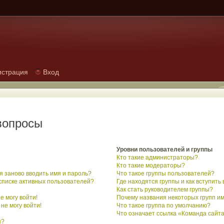
истрация
Вход
вопросы
Уровни пользователей и группы
Кто такие администраторы?
Кто такие модераторы?
 заново вводить имя и пароль?
Что такое группы пользователей?
 списке активных пользователей?
Где находятся группы и как вступить 
Как стать руководителем группы?
е могу войти!
Почему названия некоторых групп и
не могу войти!
Что такое группа по умолчанию?
Что означает ссылка «Команда сайт
я?