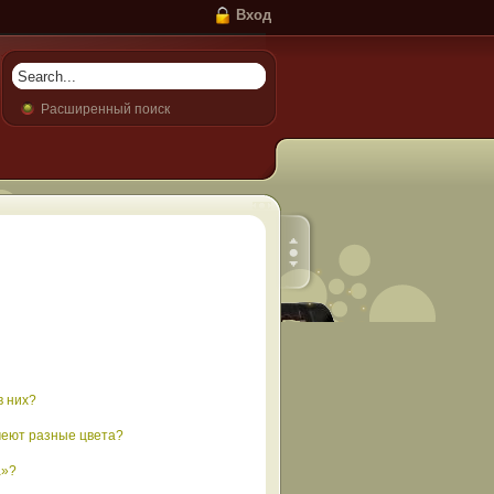
Вход
Расширенный поиск
в них?
меют разные цвета?
а»?