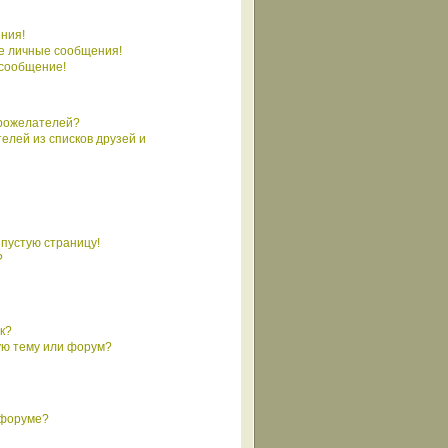
ния!
е личные сообщения!
 сообщение!
брожелателей?
елей из списков друзей и
 пустую страницу!
?
к?
ую тему или форум?
 форуме?