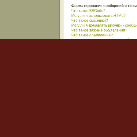
Форматирование сообщений и типы
Что такое BBCode?
Могу ли я использовать HTML?
Что такое смайлики?
Могу ли я добавлять рисунки к сооб
Что такое важные объявления?
Что такое объявления?
Что такое прикрепленные темы?
Что такое закрытые темы?
Что такое значки тем?
Вход на форум и регис
Почему я не могу войти на форум?
Возможно несколько причин. Прежде в
то свяжитесь с администратором фор
настроил конфигурацию форума. Свяж
Вернуться наверх
Зачем вообще нужна регистрация?
Регистрация не является обязатель
анонимным посетителям (гостям): ава
получение уведомлений о появлении 
предоставляет зарегистрированным 