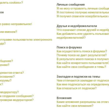
алить cookies»?
Личные сообщения
Я не могу отправлять личные сообще
еля
Я постоянно получаю нежелательны
Я получил спам или оскорбительное
се равно неправильное!
Друзья и недоброжелатели
Что означают списки друзей и недо
воим именем?
Как добавлять или удалять пользоват
недоброжелателей?
 отправки пользователю электронного
ода?
Поиск в форумах
Как осуществлять поиск в форумах?
Почему поиск не дает результатов?
В результате моего поиска я получил
ообщение?
Как найти конкретного пользователя
щению?
Как найти свои сообщения и темы?
ариантов ответа?
лосование?
Закладки и подписки на темы
форумы?
Чем отличаются закладки от подписо
я?
Как мне подписаться на определенн
Как отказаться от подписки?
 модератору?
ри создании сообщения?
Вложения
 проверки модератором?
Какие вложения разрешены на этом
Как найти свои вложения?