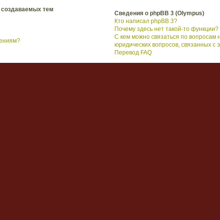
 создаваемых тем
Сведения о phpBB 3 (Olympus)
Кто написал phpBB 3?
Почему здесь нет такой-то функции?
С кем можно связаться по вопросам 
щениям?
юридических вопросов, связанных с
Перевод FAQ
трация
сего, убедитесь в том, что вы правильно вводите имя пользователя и пароль
ума, чтобы проверить, не был ли вам закрыт доступ к форуму. Также возмож
итесь с ним для исправления настроек.
ным мероприятием. Тем не менее, она предоставляет дополнительные возмож
тары, отправку и получение личных сообщений, переписку по электронной поч
новых сообщений, закладки на любимые темы и так далее. Регистрация заним
пользователям более широкие и удобные возможности по использованию во