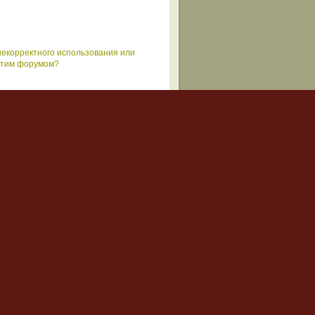
некорректного использования или
 этим форумом?
. Если данные вводятся правильно,
но, что администратор неправильно
ности и удобства, недоступные
те, участие в группах, подписки на
ает всего несколько секунд, но
зможностей форума. Поэтому мы