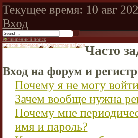
Текущее время: 10 авг 202
Вход
Расширенный поиск
Список форумов
FAQ
Регистрация
Вход
Часто з
Вход на форум и регист
Почему я не могу войт
Зачем вообще нужна ре
Почему мне периодичес
имя и пароль?