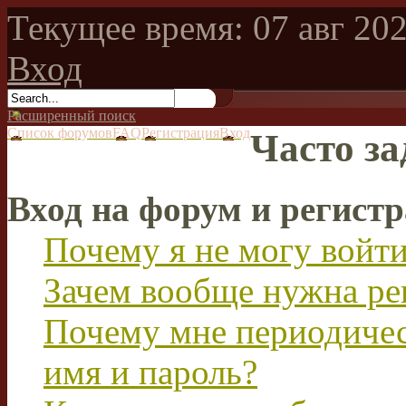
Текущее время: 07 авг 202
Вход
Расширенный поиск
Список форумов
FAQ
Регистрация
Вход
Часто з
Вход на форум и регист
Почему я не могу войт
Зачем вообще нужна ре
Почему мне периодичес
имя и пароль?