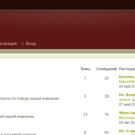
истрация
Вход
Темы
Сообщений
Последн
Биткоин,
7
20
MiguelW
04 май 2
Re: Вопр
3
28
опросы по поводу нашей компании.
andrus
07 май 2
When I we
13
76
ей нашей компании.
Blocouba
09 авг 20
Re: О за
6
65
и доставкой товаров.