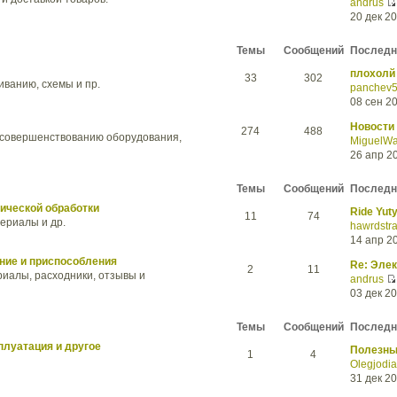
andrus
20 дек 20
Темы
Сообщений
Последн
плохолй 
33
302
ванию, схемы и пр.
panchev
08 сен 20
Новости
274
488
усовершенствованию оборудования,
MiguelW
26 апр 20
Темы
Сообщений
Последн
ической обработки
Ride Yut
11
74
ериалы и др.
hawrdstr
14 апр 20
ние и приспособления
Re: Эле
2
11
риалы, расходники, отзывы и
andrus
03 дек 20
Темы
Сообщений
Последн
плуатация и другое
Полезны
1
4
Olegjodia
31 дек 20