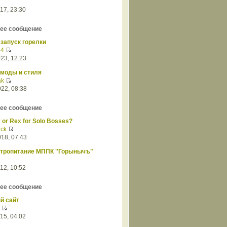
17, 23:30
ее сообщение
запуск горелки
54
23, 12:23
 моды и стиля
ak
22, 08:38
ее сообщение
y or Rex for Solo Bosses?
ack
18, 07:43
ктропитание МППК "Горынычъ"
12, 10:52
ее сообщение
й сайт
15, 04:02