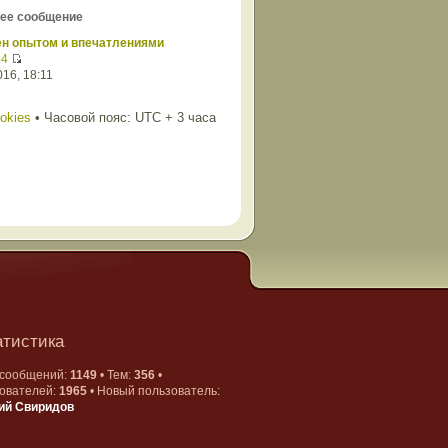
ее сообщение
ен опытом и впечатлениями
54
16, 18:11
ookies
• Часовой пояс: UTC + 3 часа
атистика
 сообщений:
1149
• Тем:
356
•
ователей:
1965
• Новый пользователь:
ий Свиридов