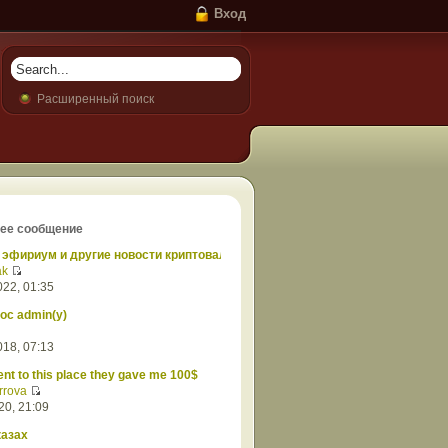
Вход
Расширенный поиск
ее сообщение
 эфириум и другие новости криптовалют
ak
022, 01:35
ос admin(у)
018, 07:13
nt to this place they gave me 100$
rrova
20, 21:09
казах