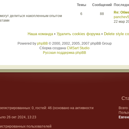
Темы
Сообщений
Последн
Re: Обм
6
88
 могут делиться накопленным опытом
panchev
атами
22 мар 20
Наша команда
•
Удалить cookies форума
•
Delete style c
Powered by
phpBB
© 2000, 2002, 2005, 2007 phpBB Group
Сборка создана
CMSart Studio
Русская поддержка phpBB
Ст
арегистрированных: 0, гостей: 46 (основано на активности
Всего
Польз
ыло 26 окт 2024, 13:23
Евген
гистрированных пользователей