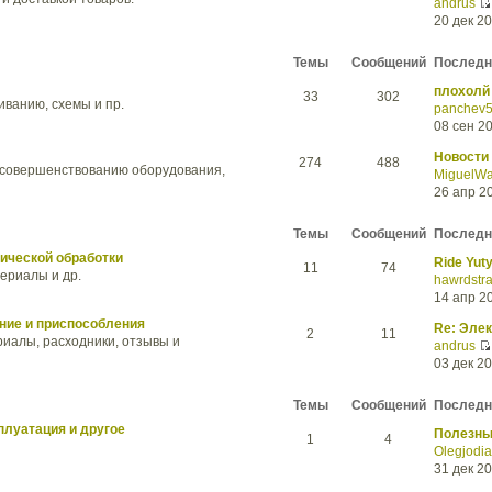
andrus
20 дек 20
Темы
Сообщений
Последн
плохолй 
33
302
ванию, схемы и пр.
panchev
08 сен 20
Новости
274
488
усовершенствованию оборудования,
MiguelW
26 апр 20
Темы
Сообщений
Последн
ической обработки
Ride Yut
11
74
ериалы и др.
hawrdstr
14 апр 20
ние и приспособления
Re: Эле
2
11
риалы, расходники, отзывы и
andrus
03 дек 20
Темы
Сообщений
Последн
плуатация и другое
Полезны
1
4
Olegjodia
31 дек 20