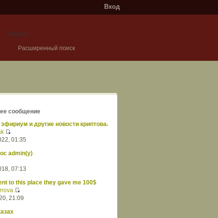
Вход
Расширенный поиск
ее сообщение
 эфириум и другие новости криптовалют
ak
022, 01:35
ос admin(у)
018, 07:13
nt to this place they gave me 100$
rrova
20, 21:09
казах