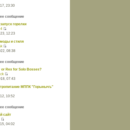
17, 23:30
ее сообщение
запуск горелки
54
23, 12:23
 моды и стиля
ak
22, 08:38
ее сообщение
y or Rex for Solo Bosses?
ack
18, 07:43
ктропитание МППК "Горынычъ"
12, 10:52
ее сообщение
й сайт
15, 04:02