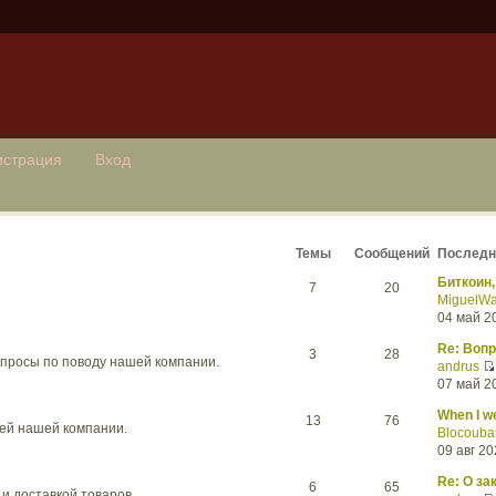
истрация
Вход
Темы
Сообщений
Последн
Биткоин,
7
20
MiguelW
04 май 2
Re: Вопр
3
28
опросы по поводу нашей компании.
andrus
07 май 2
When I we
13
76
ей нашей компании.
Blocouba
09 авг 20
Re: О за
6
65
и доставкой товаров.