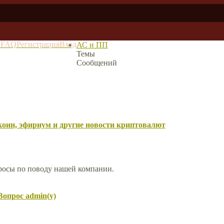
в
FAQ
Регистрация
Вход
АС и ПП
Темы
Сообщений
оин, эфириум и другие новости криптовалют
просы по поводу нашей компании.
Вопрос admin(у)