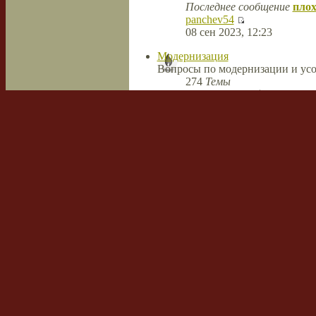
Последнее сообщение
плох
panchev54
08 сен 2023, 12:23
Модернизация
Вопросы по модернизации и усо
274
Темы
488
Сообщений
Последнее сообщение
Ново
MiguelWak
26 апр 2022, 08:38
Сварка и резка
Темы
Сообщений
Последнее сообщение
Технологии плазменной термиче
Режимы, технологии, швы, мате
11
Темы
74
Сообщений
Последнее сообщение
Ride
hawrdstrack
14 апр 2018, 07:43