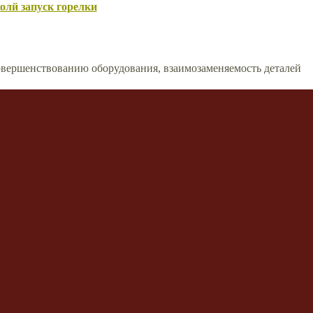
олй запуск горелки
вершенствованию оборудования, взаимозаменяемость деталей
сти моды и стиля
ской обработки
риалы и др.
 Yuty or Rex for Solo Bosses?