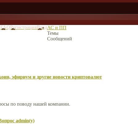
в
FAQ
Регистрация
Вход
АС и ПП
Темы
Сообщений
оин, эфириум и другие новости криптовалют
просы по поводу нашей компании.
Вопрос admin(у)