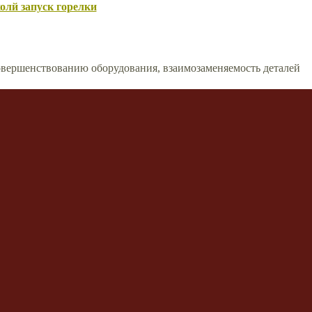
олй запуск горелки
вершенствованию оборудования, взаимозаменяемость деталей
сти моды и стиля
ской обработки
риалы и др.
 Yuty or Rex for Solo Bosses?