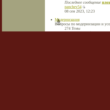
Последнее сообщение
плох
panchev54
08 сен 2023, 12:23
Модернизация
Вопросы по модернизации и усо
274
Темы
488
Сообщений
Последнее сообщение
Ново
MiguelWak
26 апр 2022, 08:38
Сварка и резка
Темы
Сообщений
Последнее сообщение
Технологии плазменной термиче
Режимы, технологии, швы, мате
11
Темы
74
Сообщений
Последнее сообщение
Ride
hawrdstrack
14 апр 2018, 07:43