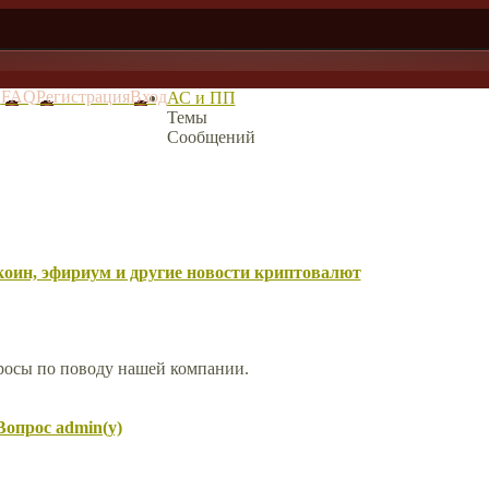
в
FAQ
Регистрация
Вход
АС и ПП
Темы
Сообщений
оин, эфириум и другие новости криптовалют
просы по поводу нашей компании.
Вопрос admin(у)