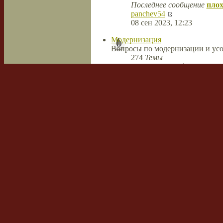
Последнее сообщение
плох
panchev54
08 сен 2023, 12:23
Модернизация
Вопросы по модернизации и усо
274
Темы
488
Сообщений
Последнее сообщение
Ново
MiguelWak
26 апр 2022, 08:38
Сварка и резка
Темы
Сообщений
Последнее сообщение
Технологии плазменной термиче
Режимы, технологии, швы, мате
11
Темы
74
Сообщений
Последнее сообщение
Ride
hawrdstrack
14 апр 2018, 07:43