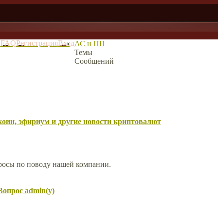
в
FAQ
Регистрация
Вход
АС и ПП
Темы
Сообщений
оин, эфириум и другие новости криптовалют
просы по поводу нашей компании.
Вопрос admin(у)