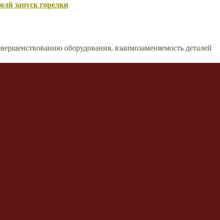
олй запуск горелки
вершенствованию оборудования, взаимозаменяемость деталей
сти моды и стиля
ской обработки
риалы и др.
 Yuty or Rex for Solo Bosses?