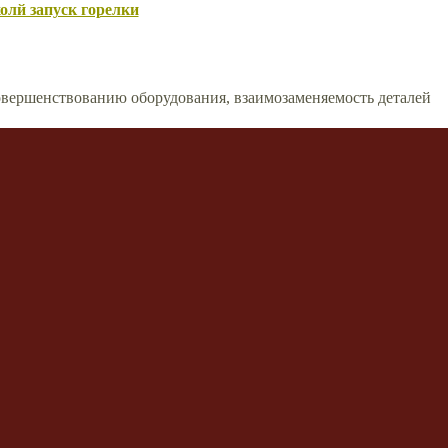
олй запуск горелки
вершенствованию оборудования, взаимозаменяемость деталей
сти моды и стиля
ской обработки
риалы и др.
 Yuty or Rex for Solo Bosses?