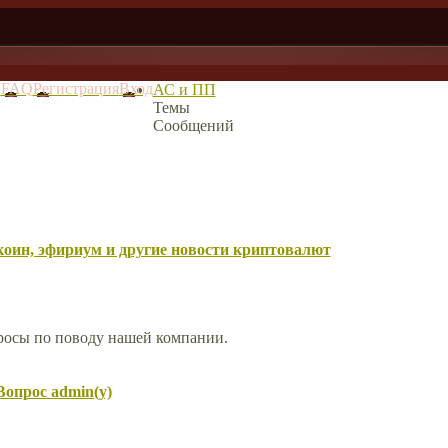
в
FAQ
Регистрация
Вход
АС и ПП
Темы
Сообщений
оин, эфириум и другие новости криптовалют
просы по поводу нашей компании.
Вопрос admin(у)