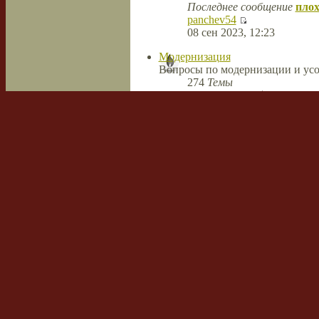
Последнее сообщение
плох
panchev54
08 сен 2023, 12:23
Модернизация
Вопросы по модернизации и усо
274
Темы
488
Сообщений
Последнее сообщение
Ново
MiguelWak
26 апр 2022, 08:38
Сварка и резка
Темы
Сообщений
Последнее сообщение
Технологии плазменной термиче
Режимы, технологии, швы, мате
11
Темы
74
Сообщений
Последнее сообщение
Ride
hawrdstrack
14 апр 2018, 07:43