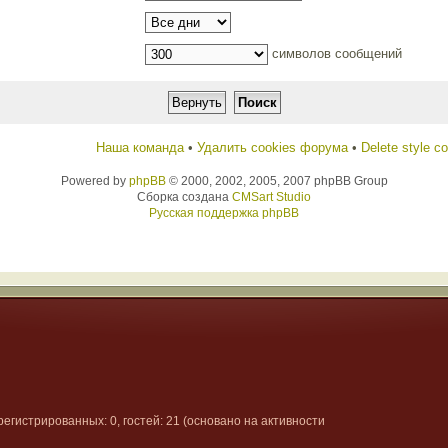
символов сообщений
Наша команда
•
Удалить cookies форума
•
Delete style c
Powered by
phpBB
© 2000, 2002, 2005, 2007 phpBB Group
Сборка создана
CMSart Studio
Русская поддержка phpBB
арегистрированных: 0, гостей: 21 (основано на активности