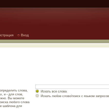
истрация
Вход
 определить слова,
Искать все слова
х, и
-
для слов,
Искать любое слово/поиск с языком запросов
лжно. Вы можете
оиска любого слова
е шаблона для