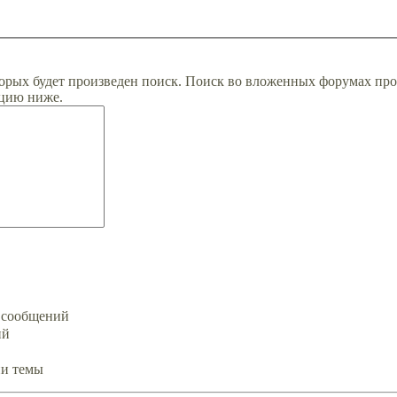
орых будет произведен поиск. Поиск во вложенных форумах про
цию ниже.
х сообщений
ий
ии темы