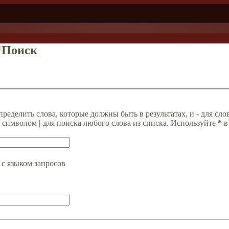
д
Поиск
пределить слова, которые должны быть в результатах, и
-
для слов
а символом
|
для поиска любого слова из списка. Используйте
*
в
с языком запросов