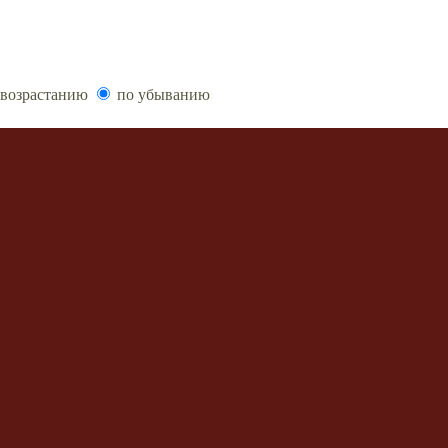
возрастанию
по убыванию
ообщений
 форума
•
Delete style cookies
• Часовой пояс: UTC + 3 часа
, 2007 phpBB Group