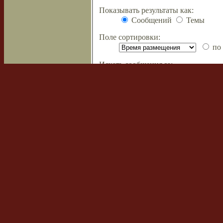
Показывать результаты как:
Сообщений
Темы
Поле сортировки:
по 
Искать сообщения за:
Показывать первые:
символов с
Список форумов
Наша команда
•
Удалить cookies
Powered by
phpBB
© 2000, 2002, 2005
Сборка создана
CMSart Studio
Русская поддержка phpBB