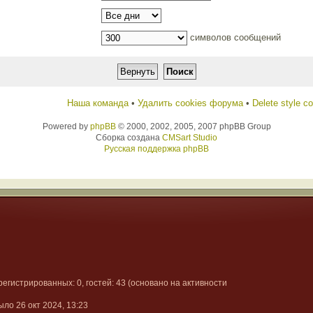
символов сообщений
Наша команда
•
Удалить cookies форума
•
Delete style c
Powered by
phpBB
© 2000, 2002, 2005, 2007 phpBB Group
Сборка создана
CMSart Studio
Русская поддержка phpBB
арегистрированных: 0, гостей: 43 (основано на активности
ыло 26 окт 2024, 13:23