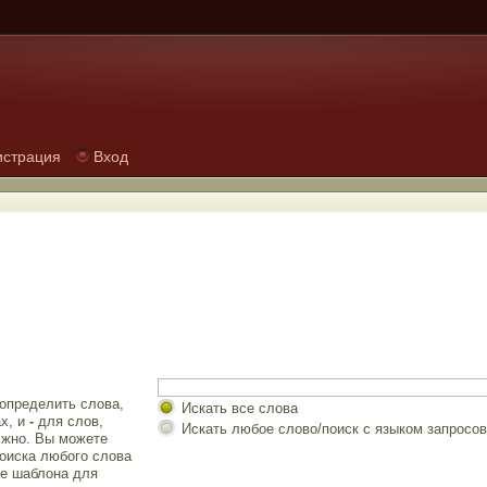
истрация
Вход
 определить слова,
Искать все слова
х, и
-
для слов,
Искать любое слово/поиск с языком запросов
лжно. Вы можете
оиска любого слова
е шаблона для