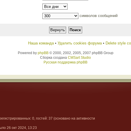
символов сообщений
Наша команда
•
Удалить cookies форума
•
Delete style c
Powered by
phpBB
© 2000, 2002, 2005, 2007 phpBB Group
Сборка создана
CMSart Studio
Русская поддержка phpBB
арегистрированных: 0, гостей: 37 (основано на активности
ыло 26 окт 2024, 13:23