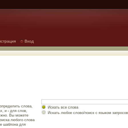
истрация
Вход
 определить слова,
Искать все слова
х, и
-
для слов,
Искать любое слово/поиск с языком запросов
лжно. Вы можете
оиска любого слова
е шаблона для