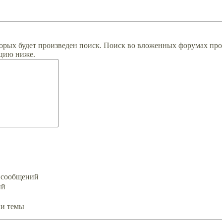
орых будет произведен поиск. Поиск во вложенных форумах про
цию ниже.
х сообщений
ий
ии темы