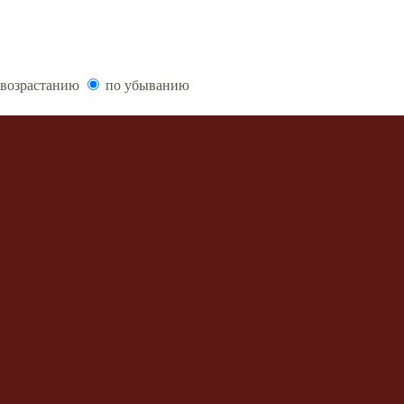
возрастанию
по убыванию
ообщений
 форума
•
Delete style cookies
• Часовой пояс: UTC + 3 часа
, 2007 phpBB Group