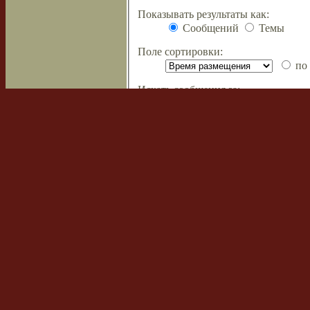
Показывать результаты как:
Сообщений
Темы
Поле сортировки:
по 
Искать сообщения за:
Показывать первые:
символов с
Список форумов
Наша команда
•
Удалить cookies
Powered by
phpBB
© 2000, 2002, 2005
Сборка создана
CMSart Studio
Русская поддержка phpBB