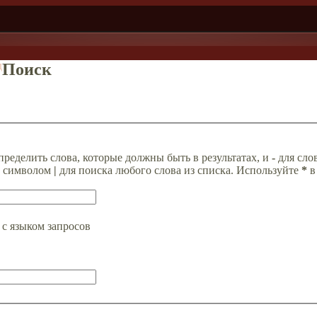
д
Поиск
пределить слова, которые должны быть в результатах, и
-
для слов
а символом
|
для поиска любого слова из списка. Используйте
*
в
с языком запросов