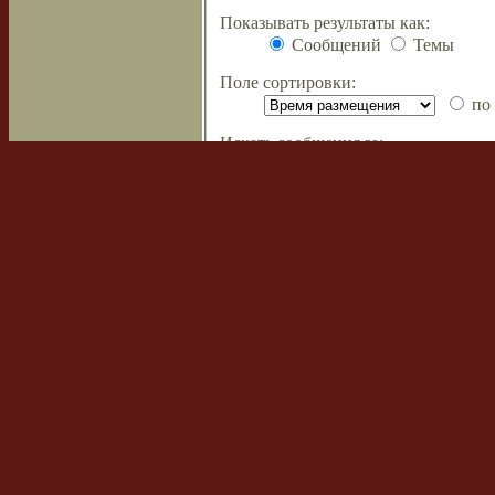
Показывать результаты как:
Сообщений
Темы
Поле сортировки:
по 
Искать сообщения за:
Показывать первые:
символов с
Список форумов
Наша команда
•
Удалить cookies
Powered by
phpBB
© 2000, 2002, 2005
Сборка создана
CMSart Studio
Русская поддержка phpBB