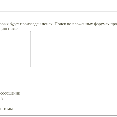
орых будет произведен поиск. Поиск во вложенных форумах про
цию ниже.
х сообщений
ий
ии темы