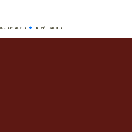
возрастанию
по убыванию
ообщений
 форума
•
Delete style cookies
• Часовой пояс: UTC + 3 часа
, 2007 phpBB Group