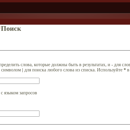
д
Поиск
пределить слова, которые должны быть в результатах, и
-
для слов
а символом
|
для поиска любого слова из списка. Используйте
*
в
с языком запросов