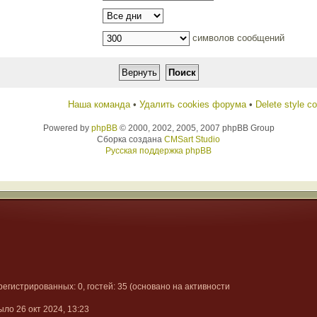
символов сообщений
Наша команда
•
Удалить cookies форума
•
Delete style c
Powered by
phpBB
© 2000, 2002, 2005, 2007 phpBB Group
Сборка создана
CMSart Studio
Русская поддержка phpBB
арегистрированных: 0, гостей: 35 (основано на активности
ыло 26 окт 2024, 13:23