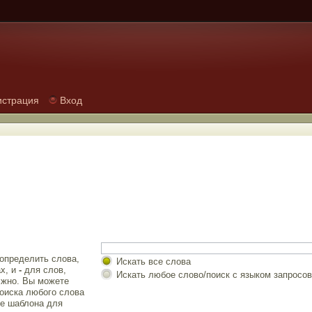
истрация
Вход
 определить слова,
Искать все слова
х, и
-
для слов,
Искать любое слово/поиск с языком запросов
лжно. Вы можете
оиска любого слова
е шаблона для