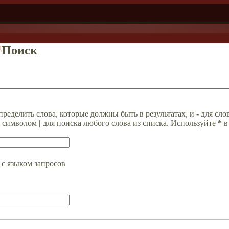
д
Поиск
пределить слова, которые должны быть в результатах, и
-
для слов
а символом
|
для поиска любого слова из списка. Используйте
*
в
с языком запросов