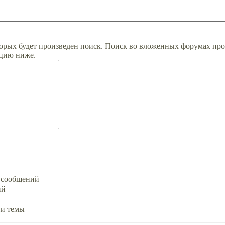
орых будет произведен поиск. Поиск во вложенных форумах про
цию ниже.
х сообщений
ий
ии темы