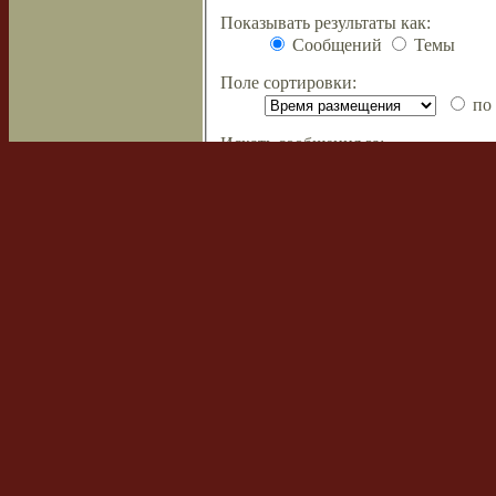
Показывать результаты как:
Сообщений
Темы
Поле сортировки:
по 
Искать сообщения за:
Показывать первые:
символов с
Список форумов
Наша команда
•
Удалить cookies
Powered by
phpBB
© 2000, 2002, 2005
Сборка создана
CMSart Studio
Русская поддержка phpBB