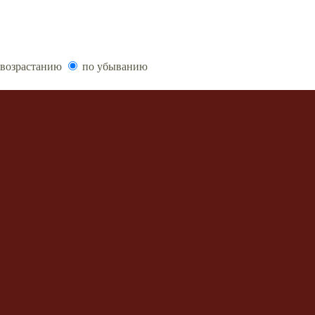
возрастанию
по убыванию
ообщений
 форума
•
Delete style cookies
• Часовой пояс: UTC + 3 часа
, 2007 phpBB Group