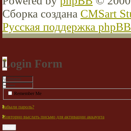
Powered by
phpBB
© 2000,
Сборка создана
CMSart St
Русская поддержка phpBB
Login Form
Remember Me
Забыли пароль?
Повторно выслать письмо для активации аккаунта