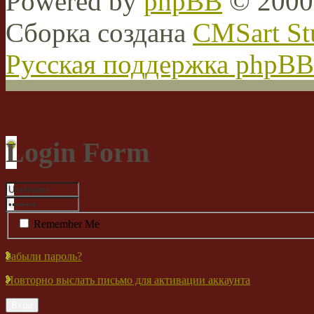
Powered by
phpBB
© 2000,
Сборка создана
CMSart St
Русская поддержка phpBB
Login Form
Remember Me
Забыли пароль?
Повторно выслать письмо для активации аккаунта