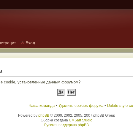
истрация
Вход
а
все cookie, установленные данным форумом?
Наша команда
•
Удалить cookies форума
•
Delete style c
Powered by
phpBB
© 2000, 2002, 2005, 2007 phpBB Group
Сборка создана
CMSart Studio
Русская поддержка phpBB