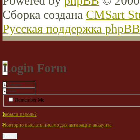
Powered by
phpBB
© 2000,
Сборка создана
CMSart St
Русская поддержка phpBB
Login Form
Remember Me
Забыли пароль?
Повторно выслать письмо для активации аккаунта