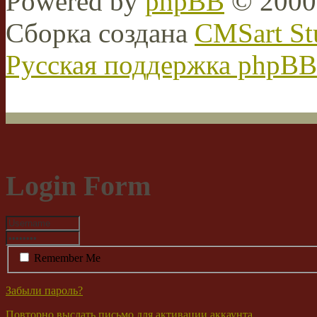
Powered by
phpBB
© 2000,
Сборка создана
CMSart St
Русская поддержка phpBB
Login Form
Remember Me
Забыли пароль?
Повторно выслать письмо для активации аккаунта