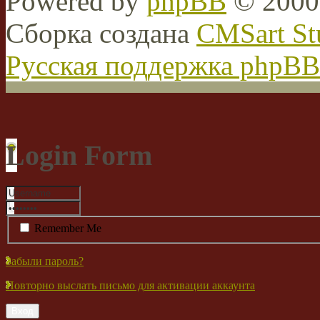
Powered by
phpBB
© 2000,
Сборка создана
CMSart St
Русская поддержка phpBB
Login Form
Remember Me
Забыли пароль?
Повторно выслать письмо для активации аккаунта