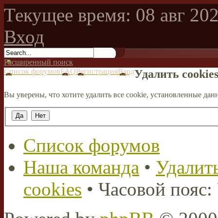
Текущее время: 08 авг 202
Вход
Расширенный поиск
Список форумов
FAQ
Регистрация
Вход
Удалить cookie
Вы уверены, что хотите удалить все cookie, установленные д
Список форумов
Наша команда
•
Удалить
cookies
• Часовой пояс: