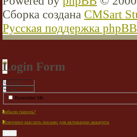
Powered by
phpBB
© 2000,
Сборка создана
CMSart St
Русская поддержка phpBB
Login Form
Remember Me
Забыли пароль?
Повторно выслать письмо для активации аккаунта