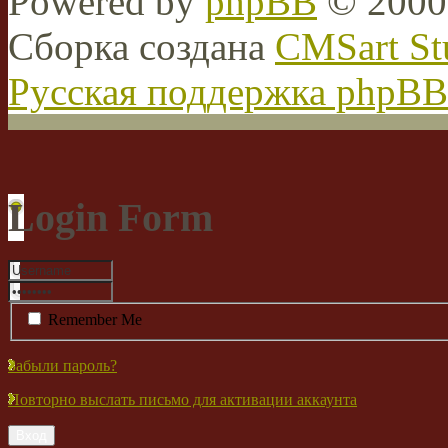
Powered by
phpBB
© 2000,
Сборка создана
CMSart St
Русская поддержка phpBB
Login Form
Remember Me
Забыли пароль?
Повторно выслать письмо для активации аккаунта