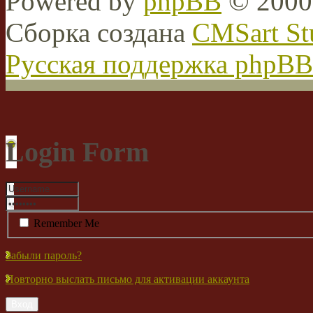
Powered by
phpBB
© 2000,
Сборка создана
CMSart St
Русская поддержка phpBB
Login Form
Remember Me
Забыли пароль?
Повторно выслать письмо для активации аккаунта