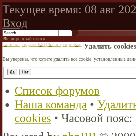
Текущее время: 08 авг 202
Вход
Расширенный поиск
Список форумов
FAQ
Регистрация
Вход
Удалить cookie
Вы уверены, что хотите удалить все cookie, установленные д
Список форумов
Наша команда
•
Удалить
cookies
• Часовой пояс: