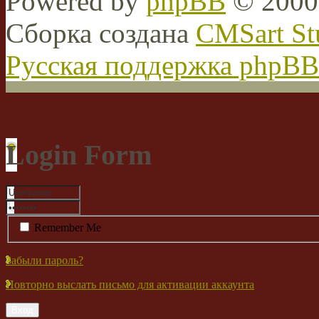
Powered by
phpBB
© 2000,
Сборка создана
CMSart St
Русская поддержка phpBB
Login Form
Remember Me
Забыли пароль?
Повторно выслать письмо для активации аккаунта