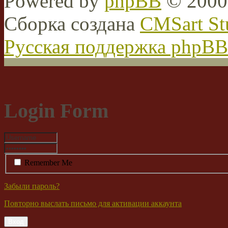
Powered by
phpBB
© 2000,
Сборка создана
CMSart St
Русская поддержка phpBB
Login Form
Remember Me
Забыли пароль?
Повторно выслать письмо для активации аккаунта