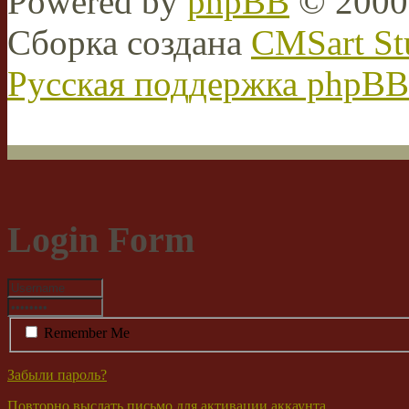
Powered by
phpBB
© 2000,
Сборка создана
CMSart St
Русская поддержка phpBB
Login Form
Remember Me
Забыли пароль?
Повторно выслать письмо для активации аккаунта