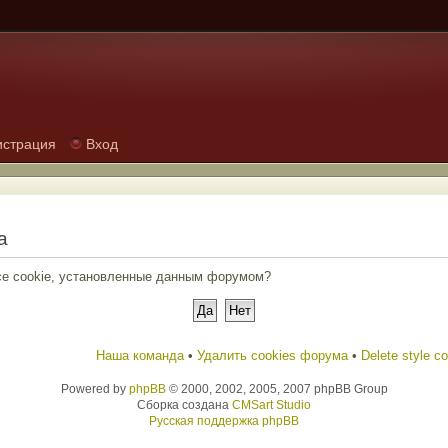
истрация
Вход
а
все cookie, установленные данным форумом?
Наша команда
•
Удалить cookies форума
•
Delete style c
Powered by
phpBB
© 2000, 2002, 2005, 2007 phpBB Group
Сборка создана
CMSart Studio
Русская поддержка phpBB