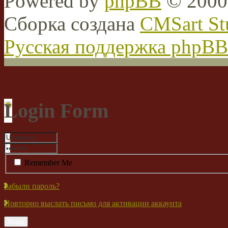
Powered by
phpBB
© 2000,
Сборка создана
CMSart St
Русская поддержка phpBB
Login Form
Remember Me
Забыли пароль?
Повторно выслать письмо для активации аккаунта