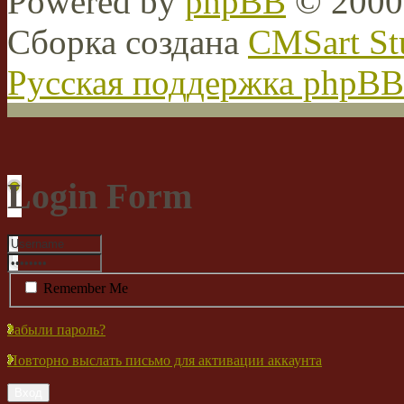
Powered by
phpBB
© 2000,
Сборка создана
CMSart St
Русская поддержка phpBB
Login Form
Remember Me
Забыли пароль?
Повторно выслать письмо для активации аккаунта