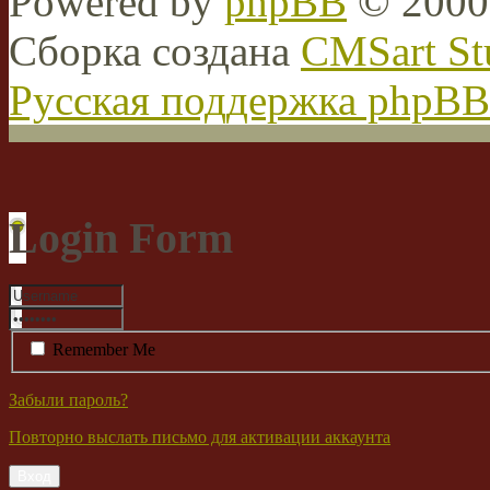
Powered by
phpBB
© 2000,
Сборка создана
CMSart St
Русская поддержка phpBB
Login Form
Remember Me
Забыли пароль?
Повторно выслать письмо для активации аккаунта