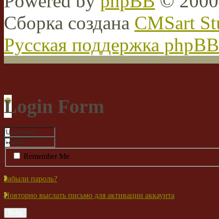
Powered by
phpBB
© 2000,
Сборка создана
CMSart St
Русская поддержка phpBB
Login Form
Remember Me
Забыли пароль?
Повторно выслать письмо для активации аккаунта