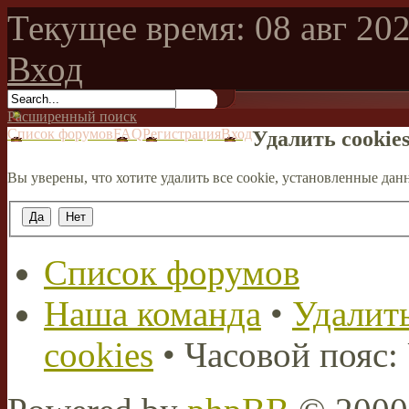
Текущее время: 08 авг 202
Вход
Расширенный поиск
Список форумов
FAQ
Регистрация
Вход
Удалить cookie
Вы уверены, что хотите удалить все cookie, установленные д
Список форумов
Наша команда
•
Удалить
cookies
• Часовой пояс: