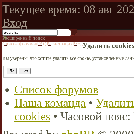
Текущее время: 08 авг 202
Вход
Расширенный поиск
Список форумов
FAQ
Регистрация
Вход
Удалить cookie
Вы уверены, что хотите удалить все cookie, установленные д
Список форумов
Наша команда
•
Удалить
cookies
• Часовой пояс: