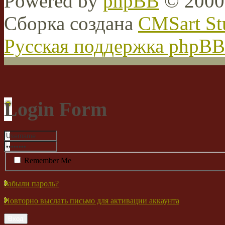
Powered by
phpBB
© 2000,
Сборка создана
CMSart St
Русская поддержка phpBB
Login Form
Remember Me
Забыли пароль?
Повторно выслать письмо для активации аккаунта